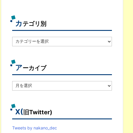
カ
テゴリ別
カ
テ
ゴ
リ
別
ア
ーカイブ
ア
ー
カ
イ
ブ
X(
旧Twitter)
Tweets by nakano_dec