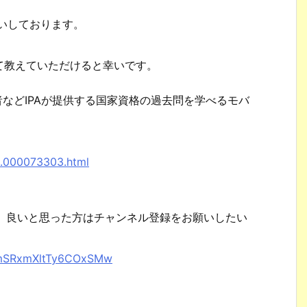
。
願いしております。
て教えていただけると幸いです。
者などIPAが提供する国家資格の過去問を学べるモバ
。
8.000073303.html
で、良いと思った方はチャンネル登録をお願いしたい
XhmSRxmXltTy6COxSMw