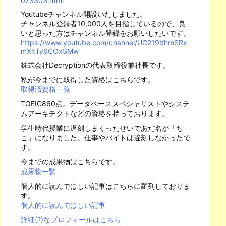
073303.html
Youtubeチャンネル開設いたしました。
チャンネル登録者10,000人を目指しているので、良
いと思った方はチャンネル登録をお願いしたいです。
https://www.youtube.com/channel/UC219XhmSRx
mXltTy6COxSMw
株式会社Decryptionの代表取締役兼社長です。
私が今までに取得した資格はこちらです。
取得済資格一覧
TOEIC860点。データベーススペシャリストやシステ
ムアーキテクトなどの資格を持っております。
学生時代授業に遅刻しまくったせいであだ名が「ち
こ」になりました。仕事やバイトは遅刻しなかったで
す。
今までの成果物はこちらです。
成果物一覧
個人的に読んでほしい記事はこちらに羅列しておりま
す。
個人的に読んでほしい記事
詳細(?)なプロフィールはこちら