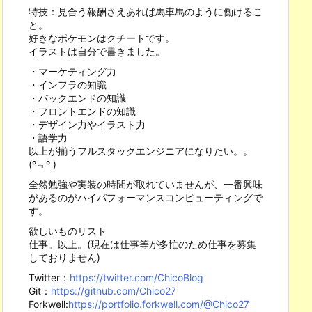
特技：見合う報酬さえあれば馬車馬のように働けるこ
と。
好きなポケモンはクチートです。
イラストは自分で書きました。
・マーケティング力
・インフラの知識
・バックエンドの知識
・フロントエンドの知識
・デザイン力やイラスト力
・語学力
以上が揃うフルスタックエンジニアになりたい。。
(º﹃º )
全然勉強や実装の時間が取れていませんが、一番興味
があるのがハイパフォーマンスコンピューティングで
す。
欲しいものリスト
仕事。以上。(現在は仕事等が多忙のため仕事を募集
しておりません)
Twitter：
https://twitter.com/ChicoBlog
Git：
https://github.com/Chico27
Forkwell:
https://portfolio.forkwell.com/@Chico27