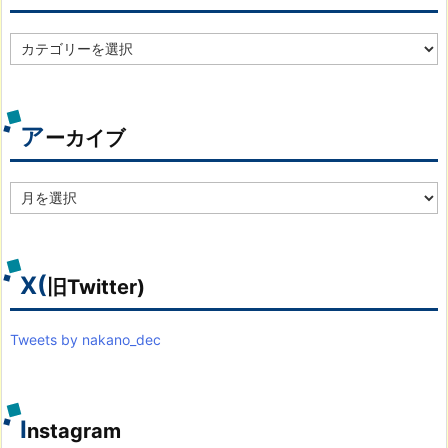
カ
テ
ゴ
リ
別
ア
ーカイブ
ア
ー
カ
イ
ブ
X(
旧Twitter)
Tweets by nakano_dec
I
nstagram