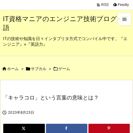

Feedly
RSS
IT資格マニアのエンジニア技術ブログ×英

語

メニュ
ITの技術や知識を日々インタプリタ方式でコンパイル中です。『エ
ンジニア』×『英語力』

サイド

前へ

ホーム
>

サブカル
>

ゲーム

次へ

「キャラコロ」という言葉の意味とは？
検索

2023年8月23日