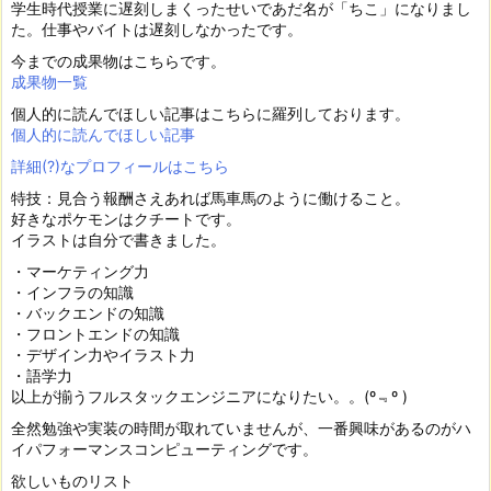
学生時代授業に遅刻しまくったせいであだ名が「ちこ」になりまし
た。仕事やバイトは遅刻しなかったです。
今までの成果物はこちらです。
成果物一覧
個人的に読んでほしい記事はこちらに羅列しております。
個人的に読んでほしい記事
詳細(?)なプロフィールはこちら
特技：見合う報酬さえあれば馬車馬のように働けること。
好きなポケモンはクチートです。
イラストは自分で書きました。
・マーケティング力
・インフラの知識
・バックエンドの知識
・フロントエンドの知識
・デザイン力やイラスト力
・語学力
以上が揃うフルスタックエンジニアになりたい。。(º﹃º )
全然勉強や実装の時間が取れていませんが、一番興味があるのがハ
イパフォーマンスコンピューティングです。
欲しいものリスト