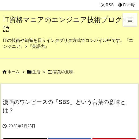

Feedly
RSS
IT資格マニアのエンジニア技術ブログ×英

語

メニュ
ITの技術や知識を日々インタプリタ方式でコンパイル中です。『エ
ンジニア』×『英語力』

サイド

前へ

ホーム
>

生活
>

言葉の意味

次へ

漫画のワンピースの「SBS」という言葉の意味と
検索
は？

2023年7月28日