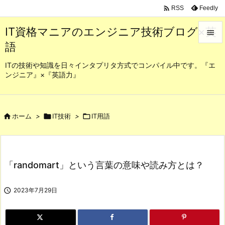

Feedly
RSS
IT資格マニアのエンジニア技術ブログ×英

語

メニュ
ITの技術や知識を日々インタプリタ方式でコンパイル中です。『エ
ンジニア』×『英語力』

サイド

前へ

ホーム
>

IT技術
>

IT用語

次へ

「randomart」という言葉の意味や読み方とは？
検索

2023年7月29日