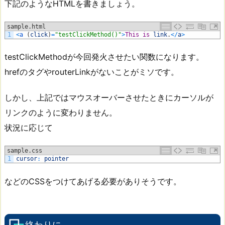
下記のようなHTMLを書きましょう。
sample.html
1
<
a
(
click
)
=
"testClickMethod()"
>
This
is
link
.
<
/
a
>
testClickMethodが今回発火させたい関数になります。
hrefのタグやrouterLinkがないことがミソです。
しかし、上記ではマウスオーバーさせたときにカーソルが
リンクのように変わりません。
状況に応じて
sample.css
1
cursor
:
pointer
などのCSSをつけてあげる必要がありそうです。
終わりに