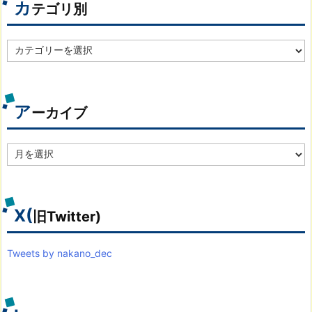
カ
テゴリ別
カ
テ
ゴ
リ
別
ア
ーカイブ
ア
ー
カ
イ
ブ
X(
旧Twitter)
Tweets by nakano_dec