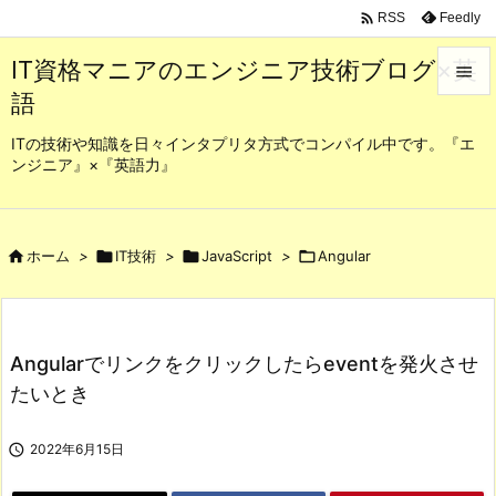

Feedly
RSS
IT資格マニアのエンジニア技術ブログ×英

語

メニュ
ITの技術や知識を日々インタプリタ方式でコンパイル中です。『エ
ンジニア』×『英語力』

サイド

前へ

ホーム
>

IT技術
>

JavaScript
>

Angular

次へ

Angularでリンクをクリックしたらeventを発火させ
検索
たいとき

2022年6月15日