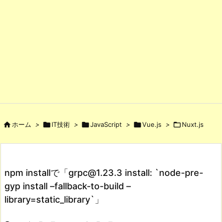

ホーム
>

IT技術
>

JavaScript
>

Vue.js
>

Nuxt.js
npm installで「grpc@1.23.3 install: `node-pre-
gyp install –fallback-to-build –
library=static_library`」