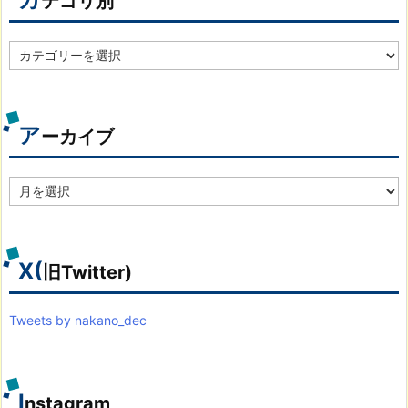
テゴリ別
カ
テ
ゴ
リ
別
ア
ーカイブ
ア
ー
カ
イ
ブ
X(
旧Twitter)
Tweets by nakano_dec
I
nstagram