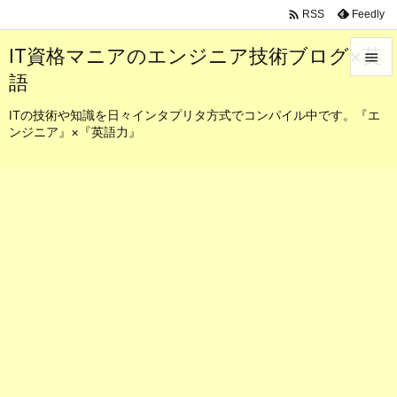

Feedly
RSS
IT資格マニアのエンジニア技術ブログ×英

語

メニュ
ITの技術や知識を日々インタプリタ方式でコンパイル中です。『エ
ンジニア』×『英語力』

サイド

前へ

次へ

検索