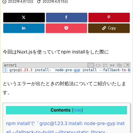

2022年4月12日

2022年4月15日
Copy
今回はNuxt.jsを使っていてnpm installをした際に
error1
1
grpc
@
1.23.3
install
:
`
node
-
pre
-
gyp 
install
--
fallback
-
to
-
bu
というエラーが出たときの対処法についてご紹介いたしま
す。
Contents
[
hide
]
npm installで「grpc@1.23.3 install: node-pre-gyp inst
all --fallback-to-build --library=static_library」