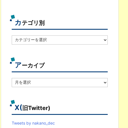
カ
テゴリ別
カ
テ
ゴ
リ
別
ア
ーカイブ
ア
ー
カ
イ
ブ
X(
旧Twitter)
Tweets by nakano_dec