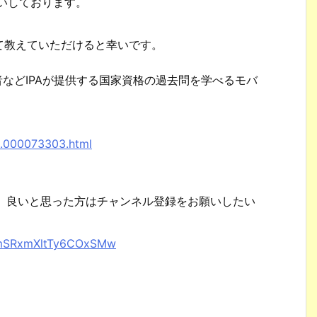
願いしております。
て教えていただけると幸いです。
者などIPAが提供する国家資格の過去問を学べるモバ
。
8.000073303.html
で、良いと思った方はチャンネル登録をお願いしたい
XhmSRxmXltTy6COxSMw