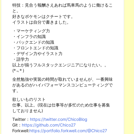
特技：見合う報酬さえあれば馬車馬のように働けるこ
と。
好きなポケモンはクチートです。
イラストは自分で書きました。
・マーケティング力
・インフラの知識
・バックエンドの知識
・フロントエンドの知識
・デザイン力やイラスト力
・語学力
以上が揃うフルスタックエンジニアになりたい。。
(º﹃º )
全然勉強や実装の時間が取れていませんが、一番興味
があるのがハイパフォーマンスコンピューティングで
す。
欲しいものリスト
仕事。以上。(現在は仕事等が多忙のため仕事を募集
しておりません)
Twitter：
https://twitter.com/ChicoBlog
Git：
https://github.com/Chico27
Forkwell:
https://portfolio.forkwell.com/@Chico27