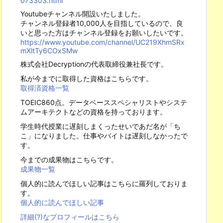
073303.html
Youtubeチャンネル開設いたしました。
チャンネル登録者10,000人を目指しているので、良
いと思った方はチャンネル登録をお願いしたいです。
https://www.youtube.com/channel/UC219XhmSRx
mXltTy6COxSMw
株式会社Decryptionの代表取締役兼社長です。
私が今までに取得した資格はこちらです。
取得済資格一覧
TOEIC860点。データベーススペシャリストやシステ
ムアーキテクトなどの資格を持っております。
学生時代授業に遅刻しまくったせいであだ名が「ち
こ」になりました。仕事やバイトは遅刻しなかったで
す。
今までの成果物はこちらです。
成果物一覧
個人的に読んでほしい記事はこちらに羅列しておりま
す。
個人的に読んでほしい記事
詳細(?)なプロフィールはこちら