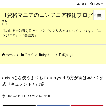

Feedly
RSS
IT資格マニアのエンジニア技術ブログ×英

語

メニュ
ITの技術や知識を日々インタプリタ方式でコンパイル中です。『エ
ンジニア』×『英語力』

サイド

前へ

ホーム
>

IT技術
>

Python
>

Django

次へ

exists()を使うよりもif querysetの方が実は早い？公
検索
式ドキュメントとは逆

2020年1月5日

2021年9月11日