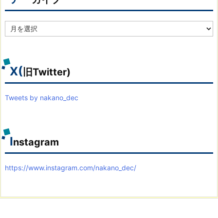
ア
ー
カ
イ
ブ
X(
旧Twitter)
Tweets by nakano_dec
I
nstagram
https://www.instagram.com/nakano_dec/