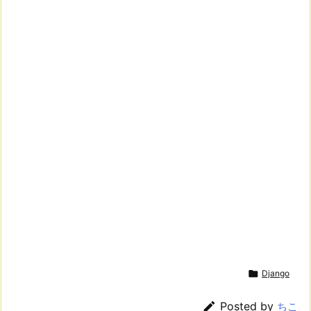

Django

Posted by
ちこ