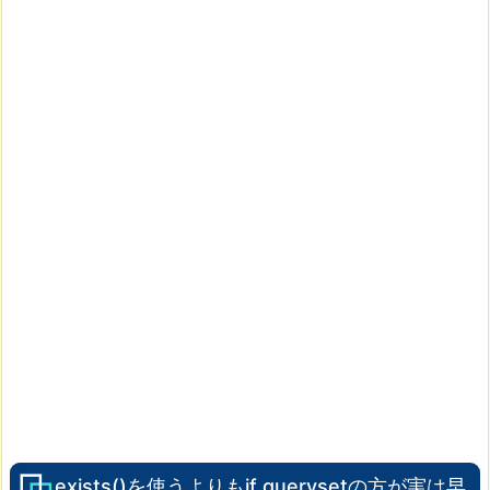
exists()を使うよりもif querysetの方が実は早