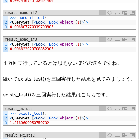
3
0.007416725158691406
result_mono_if2
1
>>>
mono_if_test
(
)
2
<
QuerySet
[
<
Book
:
Book 
object
(
1
)
>
]
>
3
0.006607770919799805
result_mono_if3
1
<
QuerySet
[
<
Book
:
Book 
object
(
1
)
>
]
>
2
0.006623029708862305
１万回実行しているとは思えないほどの速さですね。
続いてexists_test()を三回実行した結果を見てみましょう。
exists_test()を三回実行した結果はこちらです。
result_exists1
1
>>>
exists_test
(
)
2
<
QuerySet
[
<
Book
:
Book 
object
(
1
)
>
]
>
3
1.8189609050750732
result_exists2