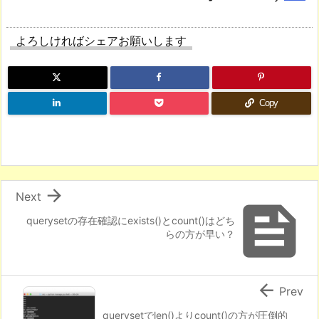
よろしければシェアお願いします
Copy

Next

querysetの存在確認にexists()とcount()はどち
らの方が早い？

Prev
querysetでlen()よりcount()の方が圧倒的