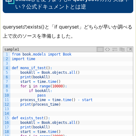
い？公式ドキュメントとは逆
querysetのexists()と「if queryset」どちらが早いか調べる
上で次のソースを準備しました。
sample1
1
from 
book
.
models 
import 
Book
2
import 
time
3
4
def 
mono_if_test
(
)
:
5
bookAll
=
Book
.
objects
.
all
(
)
6
print
(
bookAll
)
7
start
=
time
.
time
(
)
8
for
i
in
range
(
10000
)
:
9
if
bookAll
:
10
pass
11
process_time
=
time
.
time
(
)
-
start
12
print
(
process_time
)
13
14
15
def 
exists_test
(
)
:
16
bookAll
=
Book
.
objects
.
all
(
)
17
print
(
bookAll
)
18
start
=
time
.
time
(
)