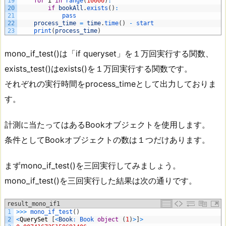
19
for
i
in
range
(
10000
)
:
20
if
bookAll
.
exists
(
)
:
21
pass
22
process_time
=
time
.
time
(
)
-
start
23
print
(
process_time
)
mono_if_test()は「if queryset」を１万回実行する関数、
exists_test()はexists()を１万回実行する関数です。
それぞれの実行時間をprocess_timeとして出力しておりま
す。
計測に当たってはあるBookオブジェクトを使用します。
条件としてBookオブジェクトの数は１つだけあります。
まずmono_if_test()を三回実行してみましょう。
mono_if_test()を三回実行した結果は次の通りです。
result_mono_if1
1
>>>
mono_if_test
(
)
2
<
QuerySet
[
<
Book
:
Book 
object
(
1
)
>
]
>