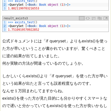
1
>>>
exists_test
(
)
2
<
QuerySet
[
<
Book
:
Book 
object
(
1
)
>
]
>
3
1.8021199703216553
result_exists3
1
>>>
exists_test
(
)
2
<
QuerySet
[
<
Book
:
Book 
object
(
1
)
>
]
>
3
1.7510919570922852
公式ドキュメントには「if queryset」よりもexists()を使っ
た方が早いということが書かれていますが、驚くべきこと
に逆の結果が出てしまいました。
何か実験の方法が間違っているのでしょうか。
しかしいくらexists()より「if queryset」を使った方が早い
という結果が出たと言っても誤差程度なものです。
なんせ１万回まわしてますからね。
exists()を使った方が見た目的にも分かりやすくスマートな
ので遅いと分かっていてもexists()を使った方が良いかもし