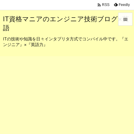

Feedly
RSS
IT資格マニアのエンジニア技術ブログ×英

語

メニュ
ITの技術や知識を日々インタプリタ方式でコンパイル中です。『エ
ンジニア』×『英語力』

サイド

前へ

次へ

検索