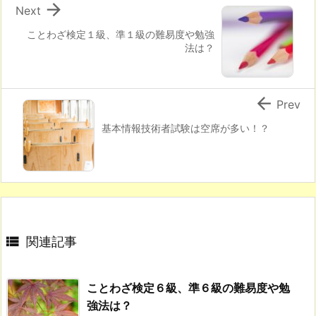

Next
ことわざ検定１級、準１級の難易度や勉強
法は？

Prev
基本情報技術者試験は空席が多い！？

関連記事
ことわざ検定６級、準６級の難易度や勉
強法は？