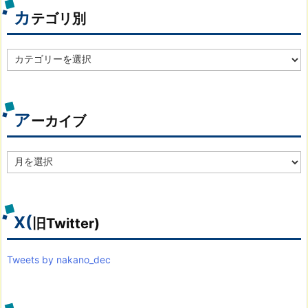
カ
テゴリ別
カ
テ
ゴ
リ
別
ア
ーカイブ
ア
ー
カ
イ
ブ
X(
旧Twitter)
Tweets by nakano_dec