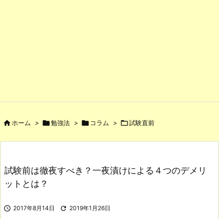

ホーム
>

勉強法
>

コラム
>

試験直前
試験前は徹夜すべき？一夜漬けによる４つのデメリ
ットとは？

2017年8月14日

2019年1月26日