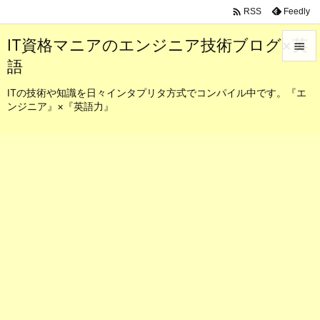

Feedly
RSS
IT資格マニアのエンジニア技術ブログ×英

語

メニュ
ITの技術や知識を日々インタプリタ方式でコンパイル中です。『エ
ンジニア』×『英語力』

サイド

前へ

次へ

検索