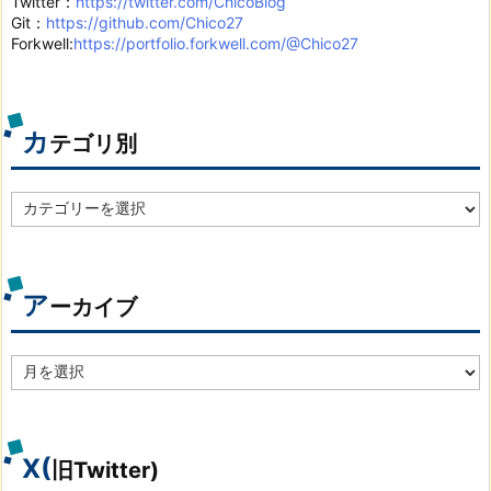
Twitter：
https://twitter.com/ChicoBlog
Git：
https://github.com/Chico27
Forkwell:
https://portfolio.forkwell.com/@Chico27
カ
テゴリ別
カ
テ
ゴ
リ
別
ア
ーカイブ
ア
ー
カ
イ
ブ
X(
旧Twitter)