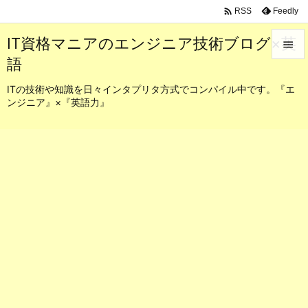

Feedly
RSS
IT資格マニアのエンジニア技術ブログ×英

語

メニュ
ITの技術や知識を日々インタプリタ方式でコンパイル中です。『エ
ンジニア』×『英語力』

サイド

前へ

次へ

検索