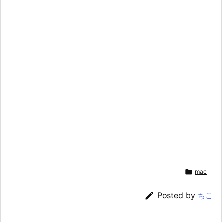

mac

Posted by
ちこ