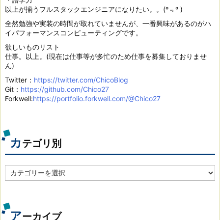
以上が揃うフルスタックエンジニアになりたい。。(º﹃º )
全然勉強や実装の時間が取れていませんが、一番興味があるのがハ
イパフォーマンスコンピューティングです。
欲しいものリスト
仕事。以上。(現在は仕事等が多忙のため仕事を募集しておりませ
ん)
Twitter：
https://twitter.com/ChicoBlog
Git：
https://github.com/Chico27
Forkwell:
https://portfolio.forkwell.com/@Chico27
カ
テゴリ別
カ
テ
ゴ
リ
別
ア
ーカイブ