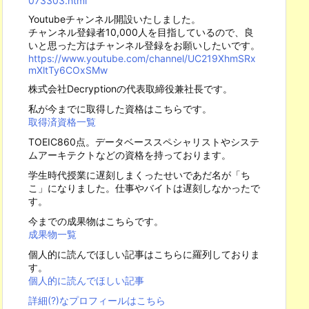
073303.html
Youtubeチャンネル開設いたしました。
チャンネル登録者10,000人を目指しているので、良
いと思った方はチャンネル登録をお願いしたいです。
https://www.youtube.com/channel/UC219XhmSRx
mXltTy6COxSMw
株式会社Decryptionの代表取締役兼社長です。
私が今までに取得した資格はこちらです。
取得済資格一覧
TOEIC860点。データベーススペシャリストやシステ
ムアーキテクトなどの資格を持っております。
学生時代授業に遅刻しまくったせいであだ名が「ち
こ」になりました。仕事やバイトは遅刻しなかったで
す。
今までの成果物はこちらです。
成果物一覧
個人的に読んでほしい記事はこちらに羅列しておりま
す。
個人的に読んでほしい記事
詳細(?)なプロフィールはこちら