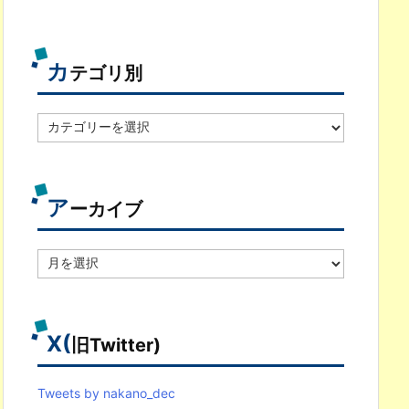
カ
テゴリ別
カ
テ
ゴ
リ
別
ア
ーカイブ
ア
ー
カ
イ
ブ
X(
旧Twitter)
Tweets by nakano_dec