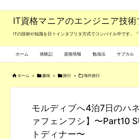
IT資格マニアのエンジニア技術
ITの技術や知識を日々インタプリタ方式でコンパイル中です。『
ホーム
体験記
資格情報
勉強法
サブカル

ホーム
>

趣味
>

旅行
>

海外旅行
モルディブへ4泊7日のハ
ァフェンフシ】〜Part10
トディナー〜