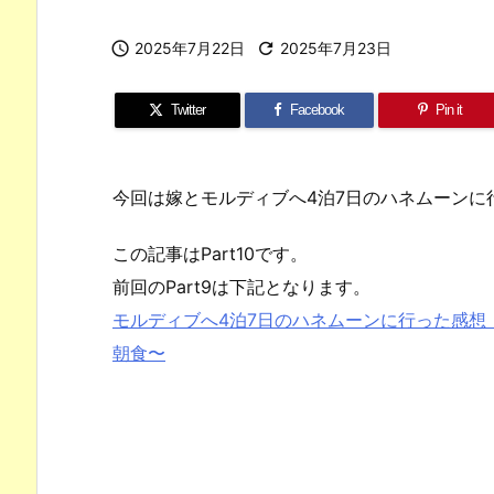

2025年7月22日

2025年7月23日
Twitter
Facebook
Pin it
今回は嫁とモルディブへ4泊7日のハネムーンに
この記事はPart10です。
前回のPart9は下記となります。
モルディブへ4泊7日のハネムーンに行った感想【
朝食〜