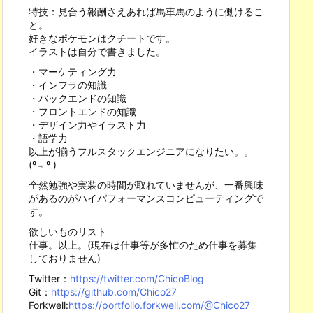
特技：見合う報酬さえあれば馬車馬のように働けるこ
と。
好きなポケモンはクチートです。
イラストは自分で書きました。
・マーケティング力
・インフラの知識
・バックエンドの知識
・フロントエンドの知識
・デザイン力やイラスト力
・語学力
以上が揃うフルスタックエンジニアになりたい。。
(º﹃º )
全然勉強や実装の時間が取れていませんが、一番興味
があるのがハイパフォーマンスコンピューティングで
す。
欲しいものリスト
仕事。以上。(現在は仕事等が多忙のため仕事を募集
しておりません)
Twitter：
https://twitter.com/ChicoBlog
Git：
https://github.com/Chico27
Forkwell:
https://portfolio.forkwell.com/@Chico27