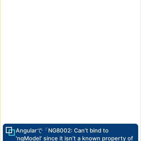
Angularで「NG8002: Can’t bind to
'ngModel’ since it isn’t a known property of