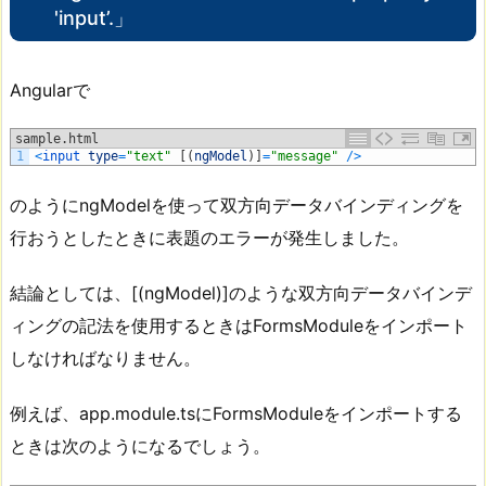
'input’.」
Angularで
sample.html
1
<
input 
type
=
"text"
[
(
ngModel
)
]
=
"message"
/
>
のようにngModelを使って双方向データバインディングを
行おうとしたときに表題のエラーが発生しました。
結論としては、[(ngModel)]のような双方向データバインデ
ィングの記法を使用するときはFormsModuleをインポート
しなければなりません。
例えば、app.module.tsにFormsModuleをインポートする
ときは次のようになるでしょう。