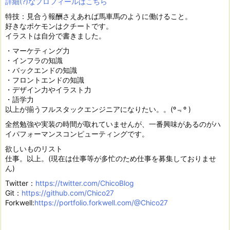
詳細(?)なプロフィールはこちら
特技：見合う報酬さえあれば馬車馬のように働けること。
好きなポケモンはクチートです。
イラストは自分で書きました。
・マーケティング力
・インフラの知識
・バックエンドの知識
・フロントエンドの知識
・デザイン力やイラスト力
・語学力
以上が揃うフルスタックエンジニアになりたい。。(º﹃º )
全然勉強や実装の時間が取れていませんが、一番興味があるのがハ
イパフォーマンスコンピューティングです。
欲しいものリスト
仕事。以上。(現在は仕事等が多忙のため仕事を募集しておりませ
ん)
Twitter：
https://twitter.com/ChicoBlog
Git：
https://github.com/Chico27
Forkwell:
https://portfolio.forkwell.com/@Chico27