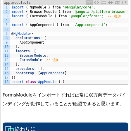
app.module.ts
1
import
{
NgModule
}
from
'@angular/core'
;
2
import
{
BrowserModule
}
from
'@angular/platform-browser'
;
3
import
{
FormsModule
}
from
'@angular/forms'
;
// 追加
4
5
import
{
AppComponent
}
from
'./app.component'
;
6
7
@
NgModule
(
{
8
declarations
:
[
9
AppComponent
10
]
,
11
imports
:
[
12
BrowserModule
,
13
FormsModule
// 追加
14
]
,
15
providers
:
[
]
,
16
bootstrap
:
[
AppComponent
]
17
}
)
18
export
class
AppModule
{
}
FormsModuleをインポートすれば正常に双方向データバイ
ンディングが動作していることが確認できると思います。
終わりに