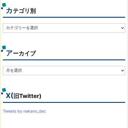
カ
テゴリ別
カ
テ
ゴ
リ
別
ア
ーカイブ
ア
ー
カ
イ
ブ
X(
旧Twitter)
Tweets by nakano_dec