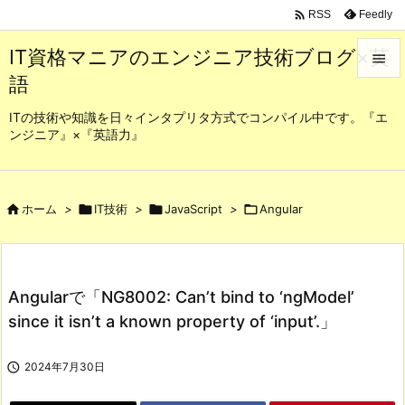

Feedly
RSS
IT資格マニアのエンジニア技術ブログ×英

語

メニュ
ITの技術や知識を日々インタプリタ方式でコンパイル中です。『エ
ンジニア』×『英語力』

サイド

前へ

ホーム
>

IT技術
>

JavaScript
>

Angular

次へ

Angularで「NG8002: Can’t bind to ‘ngModel’
検索
since it isn’t a known property of ‘input’.」

2024年7月30日