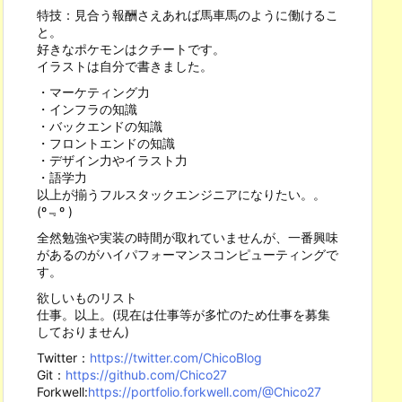
特技：見合う報酬さえあれば馬車馬のように働けるこ
と。
好きなポケモンはクチートです。
イラストは自分で書きました。
・マーケティング力
・インフラの知識
・バックエンドの知識
・フロントエンドの知識
・デザイン力やイラスト力
・語学力
以上が揃うフルスタックエンジニアになりたい。。
(º﹃º )
全然勉強や実装の時間が取れていませんが、一番興味
があるのがハイパフォーマンスコンピューティングで
す。
欲しいものリスト
仕事。以上。(現在は仕事等が多忙のため仕事を募集
しておりません)
Twitter：
https://twitter.com/ChicoBlog
Git：
https://github.com/Chico27
Forkwell:
https://portfolio.forkwell.com/@Chico27