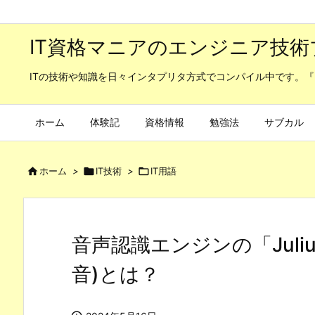
IT資格マニアのエンジニア技術
ITの技術や知識を日々インタプリタ方式でコンパイル中です。『
ホーム
体験記
資格情報
勉強法
サブカル

ホーム
>

IT技術
>

IT用語
音声認識エンジンの「Juli
音)とは？