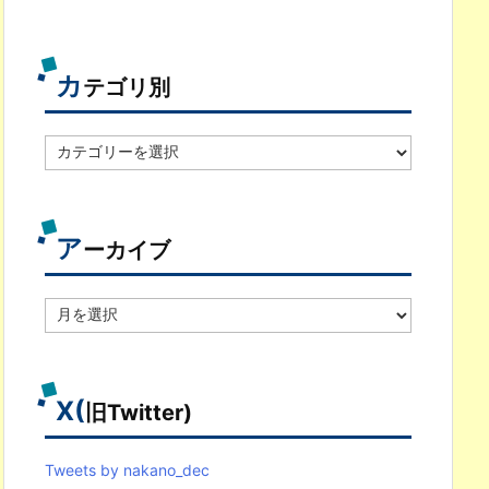
カ
テゴリ別
カ
テ
ゴ
リ
別
ア
ーカイブ
ア
ー
カ
イ
ブ
X(
旧Twitter)
Tweets by nakano_dec