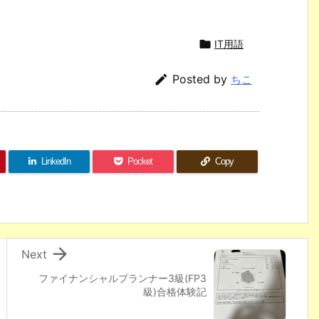

IT用語

Posted by
ちこ
LinkedIn
Pocket
Copy

Next
ファイナンシャルプランナー3級(FP3
級)合格体験記