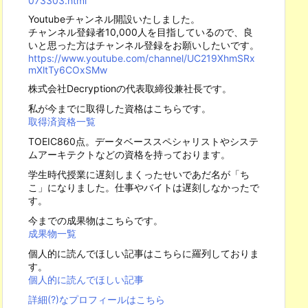
073303.html
Youtubeチャンネル開設いたしました。
チャンネル登録者10,000人を目指しているので、良
いと思った方はチャンネル登録をお願いしたいです。
https://www.youtube.com/channel/UC219XhmSRx
mXltTy6COxSMw
株式会社Decryptionの代表取締役兼社長です。
私が今までに取得した資格はこちらです。
取得済資格一覧
TOEIC860点。データベーススペシャリストやシステ
ムアーキテクトなどの資格を持っております。
学生時代授業に遅刻しまくったせいであだ名が「ち
こ」になりました。仕事やバイトは遅刻しなかったで
す。
今までの成果物はこちらです。
成果物一覧
個人的に読んでほしい記事はこちらに羅列しておりま
す。
個人的に読んでほしい記事
詳細(?)なプロフィールはこちら