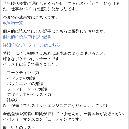
学生時代授業に遅刻しまくったせいであだ名が「ちこ」になりまし
た。仕事やバイトは遅刻しなかったです。
今までの成果物はこちらです。
成果物一覧
個人的に読んでほしい記事はこちらに羅列しております。
個人的に読んでほしい記事
詳細(?)なプロフィールはこちら
特技：見合う報酬さえあれば馬車馬のように働けること。
好きなポケモンはクチートです。
イラストは自分で書きました。
・マーケティング力
・インフラの知識
・バックエンドの知識
・フロントエンドの知識
・デザイン力やイラスト力
・語学力
以上が揃うフルスタックエンジニアになりたい。。(º﹃º )
全然勉強や実装の時間が取れていませんが、一番興味があるのがハ
イパフォーマンスコンピューティングです。
欲しいものリスト