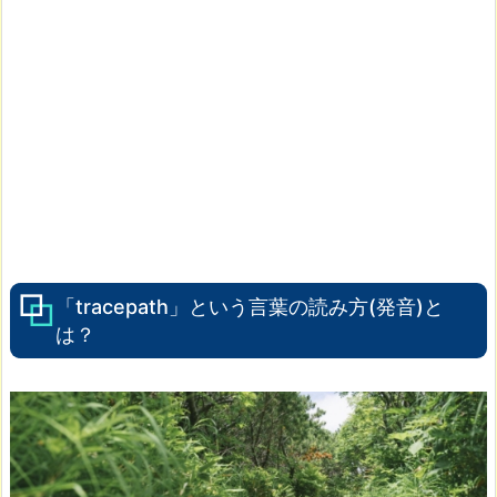
「tracepath」という言葉の読み方(発音)と
は？