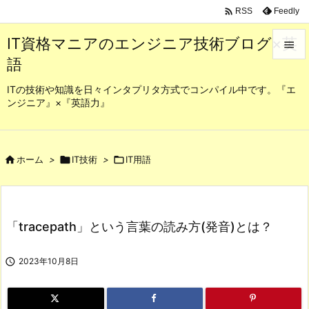

Feedly
RSS
IT資格マニアのエンジニア技術ブログ×英

語

メニュ
ITの技術や知識を日々インタプリタ方式でコンパイル中です。『エ
ンジニア』×『英語力』

サイド

前へ

ホーム
>

IT技術
>

IT用語

次へ

「tracepath」という言葉の読み方(発音)とは？
検索

2023年10月8日