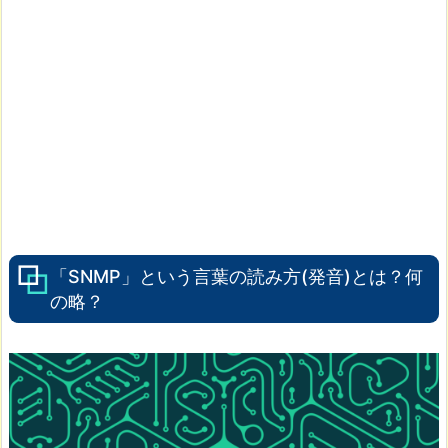
「SNMP」という言葉の読み方(発音)とは？何
の略？