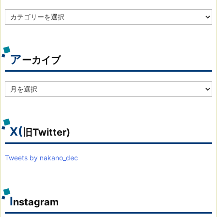
カ
テ
ゴ
リ
別
ア
ーカイブ
ア
ー
カ
イ
ブ
X(
旧Twitter)
Tweets by nakano_dec
I
nstagram