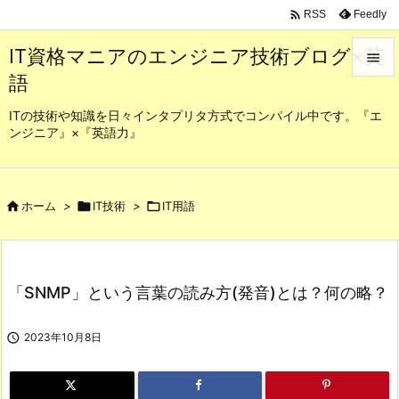

Feedly
RSS
IT資格マニアのエンジニア技術ブログ×英

語

メニュ
ITの技術や知識を日々インタプリタ方式でコンパイル中です。『エ
ンジニア』×『英語力』

サイド

前へ

ホーム
>

IT技術
>

IT用語

次へ

「SNMP」という言葉の読み方(発音)とは？何の略？
検索

2023年10月8日