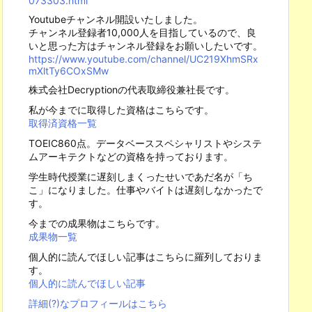
073303.html
Youtubeチャンネル開設いたしました。
チャンネル登録者10,000人を目指しているので、良
いと思った方はチャンネル登録をお願いしたいです。
https://www.youtube.com/channel/UC219XhmSRx
mXltTy6COxSMw
株式会社Decryptionの代表取締役兼社長です。
私が今までに取得した資格はこちらです。
取得済資格一覧
TOEIC860点。データベーススペシャリストやシステ
ムアーキテクトなどの資格を持っております。
学生時代授業に遅刻しまくったせいであだ名が「ち
こ」になりました。仕事やバイトは遅刻しなかったで
す。
今までの成果物はこちらです。
成果物一覧
個人的に読んでほしい記事はこちらに羅列しておりま
す。
個人的に読んでほしい記事
詳細(?)なプロフィールはこちら