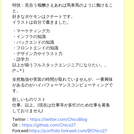
特技：見合う報酬さえあれば馬車馬のように働けるこ
と。
好きなポケモンはクチートです。
イラストは自分で書きました。
・マーケティング力
・インフラの知識
・バックエンドの知識
・フロントエンドの知識
・デザイン力やイラスト力
・語学力
以上が揃うフルスタックエンジニアになりたい。。
(º﹃º )
全然勉強や実装の時間が取れていませんが、一番興味
があるのがハイパフォーマンスコンピューティングで
す。
欲しいものリスト
仕事。以上。(現在は仕事等が多忙のため仕事を募集
しておりません)
Twitter：
https://twitter.com/ChicoBlog
Git：
https://github.com/Chico27
Forkwell:
https://portfolio.forkwell.com/@Chico27