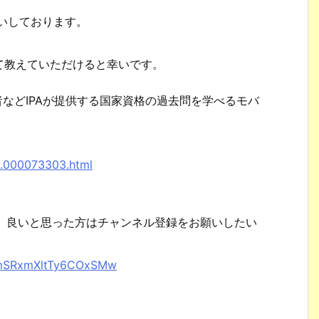
。
願いしております。
て教えていただけると幸いです。
者などIPAが提供する国家資格の過去問を学べるモバ
。
8.000073303.html
で、良いと思った方はチャンネル登録をお願いしたい
XhmSRxmXltTy6COxSMw