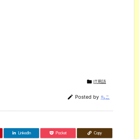

IT用語

Posted by
ちこ
LinkedIn
Pocket
Copy