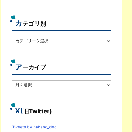
カ
テゴリ別
カ
テ
ゴ
リ
別
ア
ーカイブ
ア
ー
カ
イ
ブ
X(
旧Twitter)
Tweets by nakano_dec