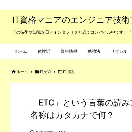
IT資格マニアのエンジニア技術
ITの技術や知識を日々インタプリタ方式でコンパイル中です。『
ホーム
体験記
資格情報
勉強法
サブカル

ホーム
>

IT技術
>

IT用語
「ETC」という言葉の読み
名称はカタカナで何？